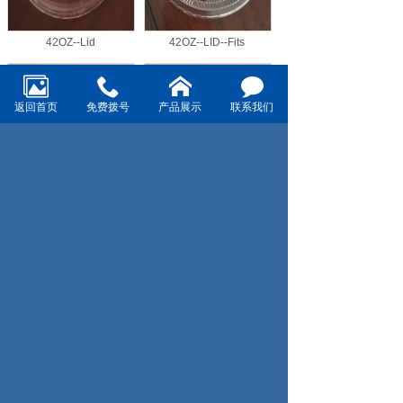
42OZ--Lid
42OZ--LID--Fits
返回首页
免费拨号
产品展示
联系我们
0.5 oz cup
0.75 oz cup
共65条 每页8条 页次：1/9
1
2
3
4
5
6
7
8
首页
上一页
9
下一页
尾页
139-6822-4491
专业生产塑料热成型制品及纸制品的生产商，