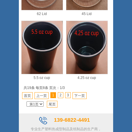
62 Lid
45 Lid
5.5 oz cup
4.25 oz cup
共19条 每页8条 页次：1/3
1
2
3
首页
上一页
下一页
尾页
139-6822-4491
专业生产塑料热成型制品及纸制品的生产商，